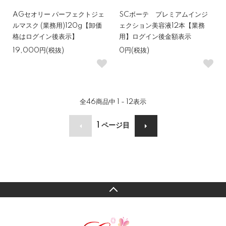
AGセオリー パーフェクトジェ
SCボーテ プレミアムインジ
ルマスク (業務用)120g【卸価
ェクション美容液12本【業務
格はログイン後表示】
用】ログイン後金額表示
19,000円(税抜)
0円(税抜)
全
46
商品中
1 - 12
表示
1
ページ目