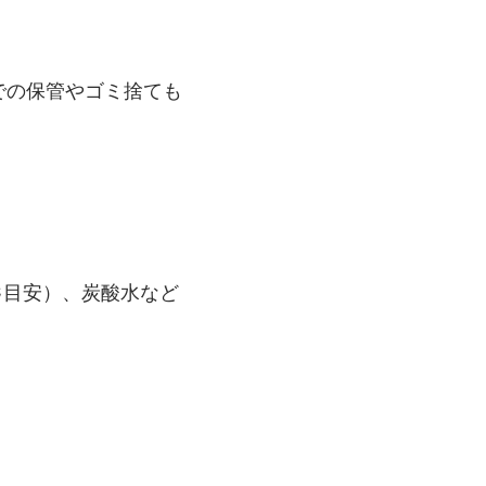
での保管やゴミ捨ても
℃目安）、炭酸水など