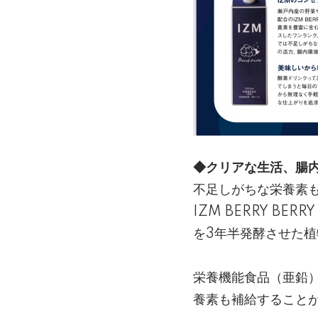
◆クリアな生活、腸
不足しがちな栄養素
IZM BERRY B
を3年半発酵させた
栄養機能食品（亜鉛
養素も補給すること