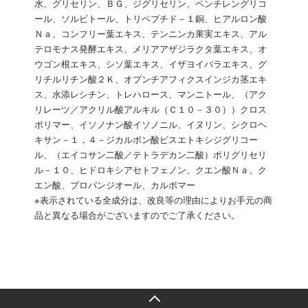
水、グリセリン、ＢＧ、ジグリセリン、ペンチレングリコ
ール、ソルビトール、トリペプチド－１銅、ヒアルロン酸
Ｎａ、コンフリー葉エキス、テンニンカ果実エキス、アル
テロモナス発酵エキス、メリアアザジラクタ葉エキス、オ
ウゴン根エキス、シソ葉エキス、イザヨイバラエキス、グ
リチルリチン酸２Ｋ、オプンチアフィクスインジカ茎エキ
ス、水添レシチン、トレハロース、マンニトール、（アク
リレーツ／アクリル酸アルキル（Ｃ１０－３０））クロス
ポリマー、イソノナン酸イソノニル、イヌリン、シクロヘ
キサン－１，４－ジカルボン酸ビスエトキシジグリコー
ル、（エイコサン二酸／テトラデカン二酸）ポリグリセリ
ル－１０、ヒドロキシアセトフェノン、クエン酸Ｎａ、ク
エン酸、プロパンジオール、カルボマー
※表示されている全成分は、改良等の理由によりお手元の商
品と異なる場合がございますのでご了承ください。