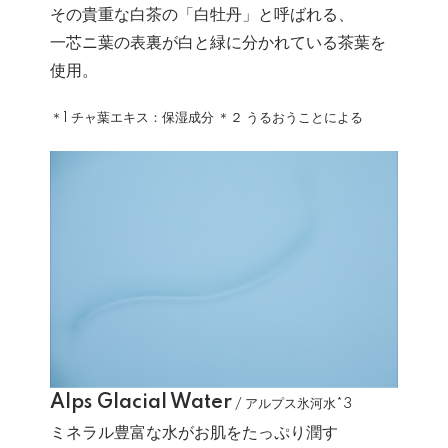
その貴重な白茶の「白牡丹」と呼ばれる、
一芯ニ葉の表裏が白と緑に分かれている茶葉を
使用。
＊1 チャ葉エキス：保湿成分 ＊２ うるおうことによる
Alps Glacial Water
/ アルプス氷河水*3
ミネラル豊富な水がお肌をたっぷり潤す