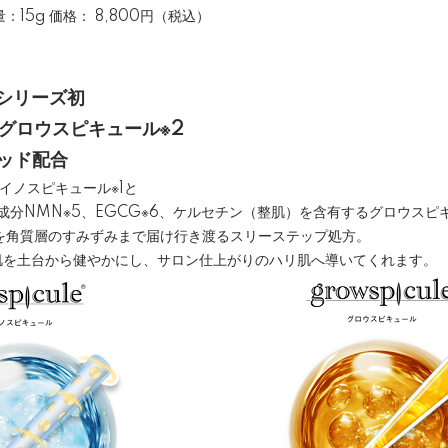
15g 価格： 8,800円（税込）
シリーズ初
×グロウスピキュール※2
リッド配合
イノスピキュール※1と
成分NMN※5、EGCG※6、ケルセチン（整肌）を含有するグロウスピ
を角質層のすみずみまで届け行き渡るスリーステップ処方。
が肌を土台から健やかにし、サロン仕上がりのハリ肌へ導いてくれます。