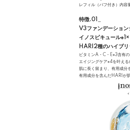
レフィル（パフ付き）内容量：
特徴.01_
V3ファンデーション
イノスピキュール※1
HARI2種のハイブ
ビタミンA・C・E※3含有の
エイジングケア※4を叶える
肌に長く留まり、有用成分
有用成分を含んだHARI