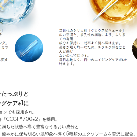
をたっぷりと
グケア※1に
ションでも採用され、
「CCGF®700※2」を採用。
に満ちた状態へ導く豊富なうるおい成分と
、健やかに保ち明るい肌印象へ導く5種類のエクソソームを贅沢に配合