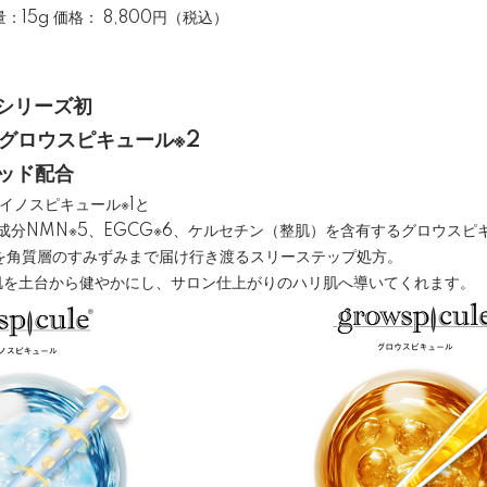
15g 価格： 8,800円（税込）
シリーズ初
×グロウスピキュール※2
リッド配合
イノスピキュール※1と
成分NMN※5、EGCG※6、ケルセチン（整肌）を含有するグロウスピ
を角質層のすみずみまで届け行き渡るスリーステップ処方。
が肌を土台から健やかにし、サロン仕上がりのハリ肌へ導いてくれます。