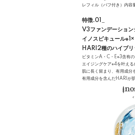
レフィル（パフ付き）内容量：
特徴.01_
V3ファンデーション
イノスピキュール※1
HARI2種のハイブ
ビタミンA・C・E※3含有の
エイジングケア※4を叶える
肌に長く留まり、有用成分
有用成分を含んだHARI