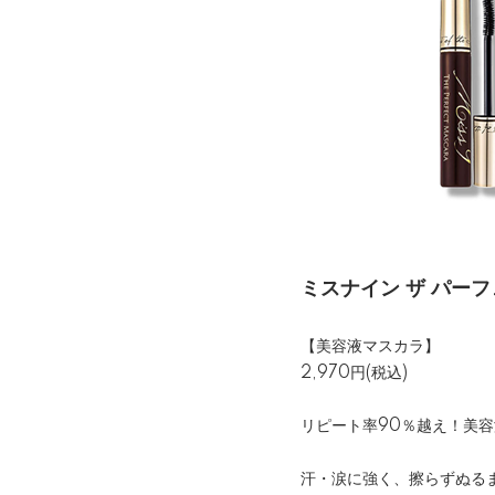
ミスナイン ザ パー
【美容液マスカラ】
2,970円(税込)
リピート率90％越え！美
汗・涙に強く、擦らずぬる