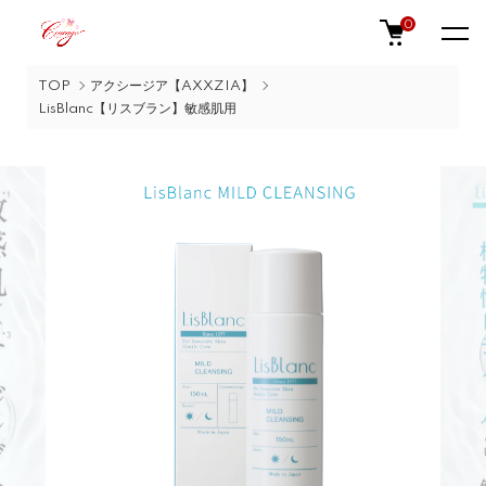
0
TOP
アクシージア【AXXZIA】
LisBlanc【リスブラン】敏感肌用