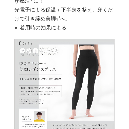
が燃活®に！
光電子による保温＋下半身を整え、穿くだ
けで引き締め美脚※¹へ。
※¹ 着用時の効果による