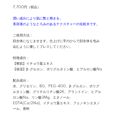
7,700円（税込）
潤い成分により肌に艶と輝きを。
美容液のようなとろみのあるテクスチャーの化粧水です。
ご使用方法：
顔全体になじませます。仕上げに手のひらで顔全体を包み
込むように優しくプレスしてください。
特徴成分：
【整肌】イチョウ葉エキス
【保湿】β-グルカン、ポリグルタミン酸、ヒアルロン酸Na
配合成分：
水、グリセリン、BG、PEG-400、β-グルカン、ポリグ
ルタミン酸、グリチルリチン酸2K、アラントイン、ヒアル
ロン酸Na、リン酸3Mg、エタノール、
EDTA(Ca/2Na)、イチョウ葉エキス、フェノキシエタノ
ール、香料