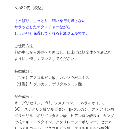
8,580円（税込）
さっぱり、しっとり、潤いを与え逃さない
サラッとしたテクスチャーながら
しっかりと保湿してくれる乳液ジェルです。
ご使用方法：
顔の中心から外側へと伸ばし、仕上げに顔全体を包み込む
ように、優しくプレスしてください。
特徴成分：
【ツヤ】アスコルビン酸、カンゾウ根エキス
【保湿】β-グルカン、ポリグルタミン酸
配合成分：
水、グリセリン、PG、ジメチコン、ミネラルオイル、
BG、ステアリン酸ソルビタン、β-グルカン、ステアリン酸
グリセリル、ポリグルタミン酸、ヒアルロン酸Na、カンゾ
ウ根エキス、ベタイン、アクリレーツコポリマー、セテア
リルアルコール、アスコルビン酸、グリチルリチン酸2K、