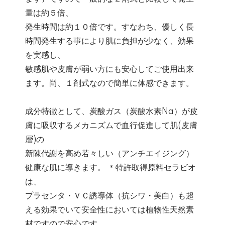
量は約５倍、
発生時間は約１０倍です。すなわち、優しく長
時間発生する事により肌に負担が少なく、効果
を実感し、
敏感肌や皮膚が弱い方にも安心してご使用出来
ます。尚、１剤式なので簡単に体感できます。
成分特徴として、炭酸ガス（炭酸水素Na）が皮
膚に吸収するメカニズムで血行促進して肌(皮膚
層)の
新陳代謝を高め若々しい（アンチエイジング）
健康な肌に導きます。 ＊特許取得原料セラビオ
は、
プラセンタ・ＶＣ誘導体（抗シワ・美白）も超
える効果でいて安全性においては植物性天然素
材ですので安心です。