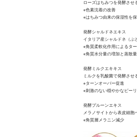
ローズはちみつを発酵させ
※色素沈着の改善
※はちみつ由来の保湿性を
発酵シャルドネエキス
イタリア産シャルドネ（ぶ
※角質柔軟化作用によるタ
※角質水分量の増加と蒸散
発酵ミルクエキキス
ミルクを乳酸菌で発酵させ
※ターンオーバー促進
※刺激のない穏やかなピー
発酵プルーンエキス
メラノサイトから表皮細胞
※角質層メラニン減少