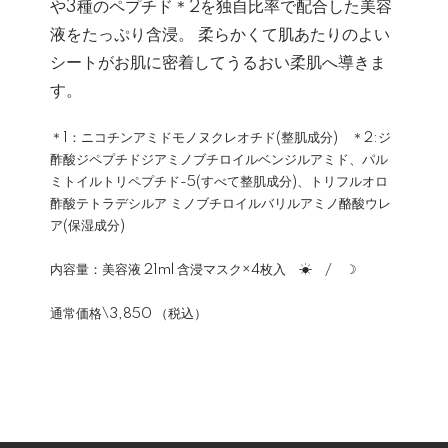
や3種のペプチド＊2を独自比率で配合した美容
液をたっぷり含浸。 柔らかくて肌あたりのよい
シートがお肌に密着してうるおい柔肌へ導きま
す。
＊1：ニコチンアミドモノヌクレオチド(整肌成分) ＊2:ジ
酢酸ジペプチドジアミノブチロイルベンジルアミド、パル
ミトイルトリペプチド-5(すべて整肌成分)、トリフルオロ
酢酸テトラデシルア ミノブチロイルバリルアミノ酪酸ウレ
ア(保湿成分)
内容量：美容液 21ml 含浸マスク×4枚入 ☀ / ☽
通常価格\3,850 （税込）