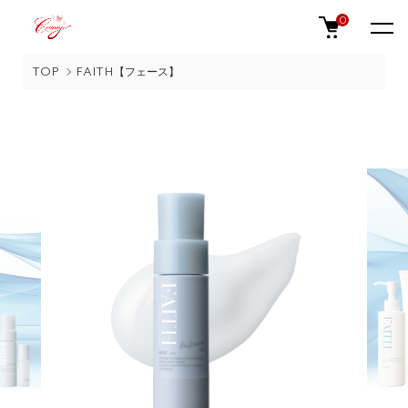
0
TOP
FAITH【フェース】