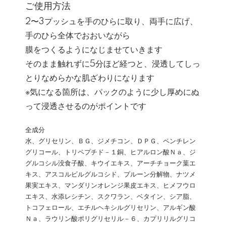
ご使用方法
2〜3プッシュを手のひらに取り、両手に広げ、
手のひら全体でおおいながら
膜をつくるようになじませていきます
そのまま触れずに5分ほど経つと、浸透してしっ
とりなめらかな肌ざわりになります
※気になる箇所は、パックのように少し厚めにぬ
って浸透させるのがポイントです
全成分
水、グリセリン、ＢＧ、ジメチコン、ＤＰＧ、ペンチレン
グリコール、トリペプチド－１銅、ヒアルロン酸Ｎａ、ジ
グルコシル没食子酸、キウイエキス、アーチチョーク葉エ
キス、アスコルビルグルコシド、プルーン分解物、ナツメ
果実エキス、マンダリンオレンジ果皮エキス、ヒメフウロ
エキス、水添レシチン、スクワラン、ベタイン、シア脂、
トコフェロール、エチルヘキシルグリセリン、アルギン酸
Ｎａ、ラウリン酸ポリグリセリル－６、カプリリルグリコ