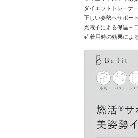
ダイエットトレーナ
正しい姿勢へサポー
光電子による保温＋二
※¹ 着用時の効果によ