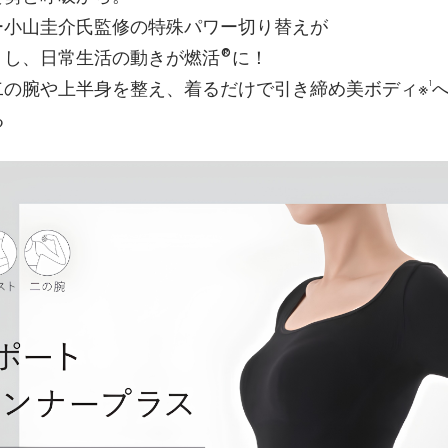
ー小山圭介氏監修の特殊パワー切り替えが
トし、日常生活の動きが燃活®に！
の腕や上半身を整え、着るだけで引き締め美ボディ※¹
る